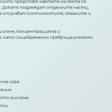
 който представя картата на света по
н. Докато подреждат отделните части,
а опознават континентите, океаните и
мислене, концентрацията и
, като същевременно превръща ученето
лна игра
рация
ното мислене
стни