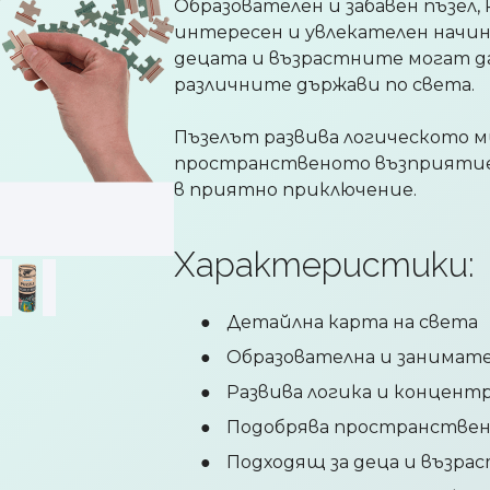
Образователен и забавен пъзел,
интересен и увлекателен начи
децата и възрастните могат д
различните държави по света.
Пъзелът развива логическото 
пространственото възприятие
в приятно приключение.
Характеристики:
Детайлна карта на света
Образователна и занимате
Развива логика и концент
Подобрява пространстве
Подходящ за деца и възра