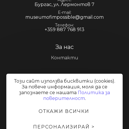
Бургас, ул. Лермонтов 7
E-mail
museumofimpossible@gmail.com
Телефон
+359 887 768 913
За нас
Контакти
Информация за посетителите
Този сайт използва бисквитки (cookies).
За повече информация, моля да се
Галерия
запознаете се нашaтa
Политика за
Експозиции
поверителност
.
ОТКАЖИ ВСИЧКИ
Общи условия
Политика за поверителност
Онлайн разрешаване на спорове
Управление на
ПЕРСОНАЛИЗИРАЙ >