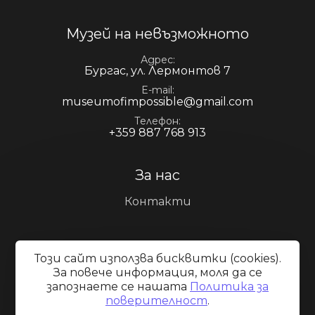
Музей на невъзможното
Адрес
Бургас, ул. Лермонтов 7
E-mail
museumofimpossible@gmail.com
Телефон
+359 887 768 913
За нас
Контакти
Информация за посетителите
Този сайт използва бисквитки (cookies).
За повече информация, моля да се
Галерия
запознаете се нашaтa
Политика за
Експозиции
поверителност
.