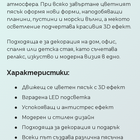
атмосфера. При всяко завъртане цветният
пясък оформя нови форми, наподобяващи
планини, пустини и морски вълни, а мекото
осветление подчертава красивия 3D ефект.
Подходяща е за декорация на дом, офис,
спалня или детска стая, като съчетава
релакс, изкуство и модерна визия в едно.
Характеристики:
Движещ се цветен пясък с 3D ефект
Вградена LED подсветка
Успокояващ и антистрес ефект
Модерен и стилен дизайн
Подходяща за декорация и подарък
Всеки път създава различна пясъчна