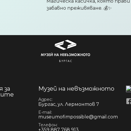
Магическа касичка, която прави
забавно преживяване. 💰✨
Продуктът е добавен в количка
Изберете дали да отидете в ко
 за
Музей на невъзможното
лите
Адрес
Бургас, ул. Лермонтов 7
E-mail
museumofimpossible@gmail.com
Телефон
+359 887 768 913