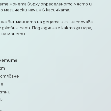
ете монета върху определеното място и
по магически начин в касичката.
ча вниманието на децата и ги насърчава
джобни пари. Подходяща е както за игра,
 на монети.
онетите
ект
естяване
не
астни
ък