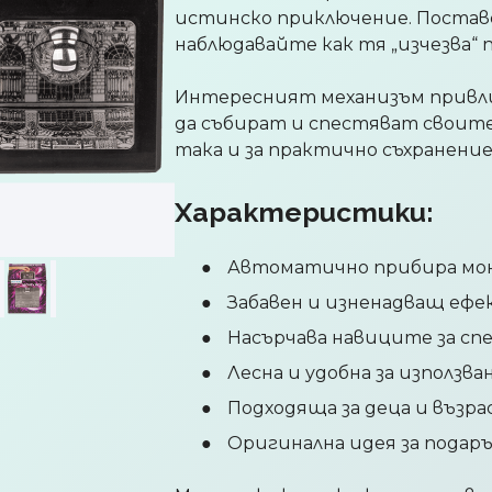
истинско приключение. Постав
наблюдавайте как тя „изчезва“ 
Интересният механизъм привли
да събират и спестяват своите 
така и за практично съхранение
Характеристики:
Автоматично прибира м
Забавен и изненадващ еф
Насърчава навиците за сп
Лесна и удобна за използва
Подходяща за деца и възр
Оригинална идея за подар