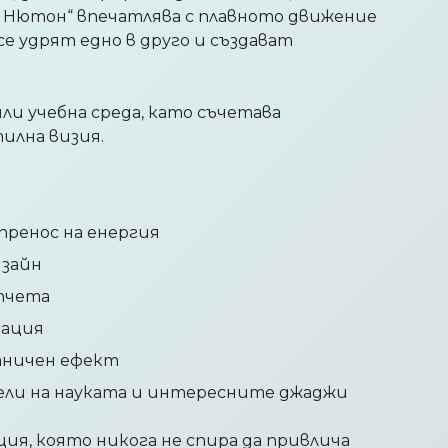
на Нютон“ впечатлява с плавното движение
е удрят едно в друго и създават
или учебна среда, като съчетава
илна визия.
ренос на енергия
изайн
пчета
рация
аничен ефект
ели на науката и интересните джаджи
ия, която никога не спира да привлича