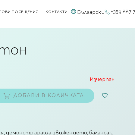
+359 887 
Български
ПОВИ ПОСЕЩЕНИЯ
КОНТАКТИ
ютон
Изчерпан
ДОБАВИ В КОЛИЧКАТА
я, демонстрираща движението, баланса и