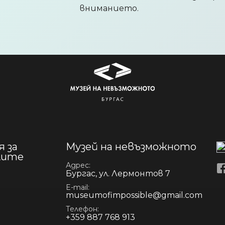
вниманието.
Продуктът е добавен в количка
Изберете дали да отидете в ко
 за
Музей на невъзможното
лите
Адрес
Бургас, ул. Лермонтов 7
E-mail
museumofimpossible@gmail.com
Телефон
+359 887 768 913