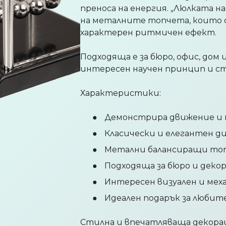
преноса на енергия. „Люлката 
на металните топчета, които с
характерен ритмичен ефект.
Подходяща е за бюро, офис, дом 
интересен научен принцип и ст
Характеристики:
Демонстрира движение и п
Класически и елегантен д
Метални балансиращи то
Подходяща за бюро и деко
Интересен визуален и мех
Идеален подарък за любит
Стилна и впечатляваща декорац