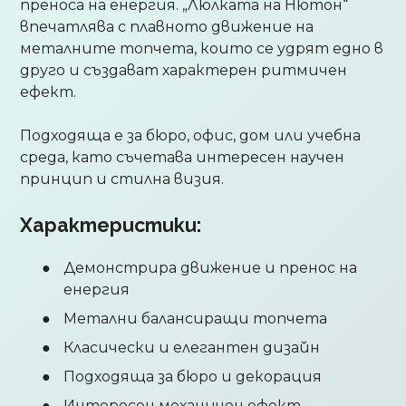
преноса на енергия. „Люлката на Нютон“
впечатлява с плавното движение на
металните топчета, които се удрят едно в
друго и създават характерен ритмичен
ефект.
Подходяща е за бюро, офис, дом или учебна
среда, като съчетава интересен научен
принцип и стилна визия.
Характеристики:
Демонстрира движение и пренос на
енергия
Метални балансиращи топчета
Класически и елегантен дизайн
Подходяща за бюро и декорация
Интересен механичен ефект