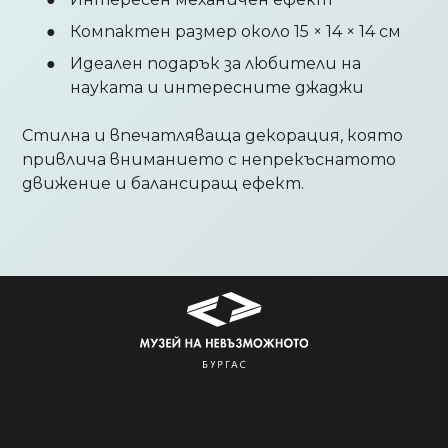
Компактен размер около 15 × 14 × 14 см
Идеален подарък за любители на
науката и интересните джаджи
Стилна и впечатляваща декорация, която
привлича вниманието с непрекъснатото
движение и балансиращ ефект.
Продуктът е добавен в количката!
Изберете дали да отидете в количката или да