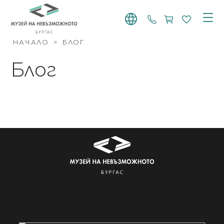
+359 887 768 91
НАЧАЛО
>
БЛОГ
Блог