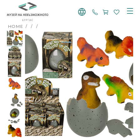
+359 887 768 91
HOME
/
/
/