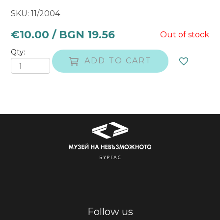
SKU: 11/2004
€10.00 / BGN 19.56
Out of stock
Qty
ADD TO CART
The product has been added to the cart!
Choose whether to go to the cart or continue shoppi
Follow us