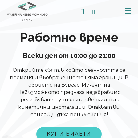
+359 887 768 91
Работно време
Всеки ден от 10:00 до 21:00
Открийте свят, в който реалността се
променя и въображението няма граници. В
сърцето на Бургас, Музеят на
Невъзможното предлага незабравимо
преживяване с уникални светлинни и
кинетични инсталации. Oчакват ви
спиращи дъха приключения!
КУПИ БИЛЕТИ