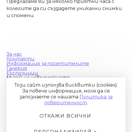
Предлагаме ви за няколко приятни часа с
колегите да си създадете уникални снимки
и спомени.
За нас
Контакти
Информация за посетителите
Галерия
Експозиции
Музей на невъзможното
Адрес
Този сайт използва бисквитки (cookies).
Бургас, ул. Лермонтов 7
За повече информация, моля да се
E-mail
museumofimpossible@gmail.com
запознаете се нашaтa
Политика за
Телефон
поверителност
.
+359 887 768 913
ОТКАЖИ ВСИЧКИ
Facebook
Instagram
Tiktok
© 2024—2026 Илюзиум ООД
ПЕРСОНАЛИЗИРАЙ >