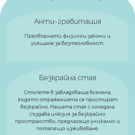
Анти-гравитация
Преобърнати физични закони и
усещане за безтегловност.
Безкрайна стая
Стъпете в завладяваща вселена,
където отраженията се простират
безкрайно. Нашата стая с огледала
създава илюзия за безкрайно
пространство, предлагащо уникално и
потапящо изживяване.