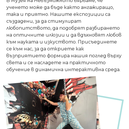
В Музея на Невъзможното вярваме, че
ученето може да бъде както ангажиращо,
така и приятно. Нашите експозиции са
създадени, за да стимулират
любопитството, да подобрят разбирането
на оптичните илюзии и да вдъхновят любов
към науката и изкуството. Присъединете
се към нас, за да откриете как
възприятието формира нашия поглед върху
света и се насладете на практичното
обучение в динамична интерактивна среда.